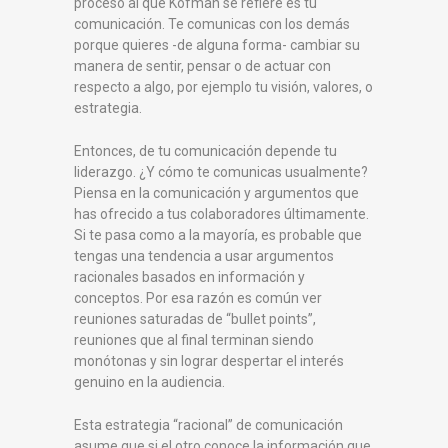
proceso al que Kofman se refiere es tu
comunicación. Te comunicas con los demás
porque quieres -de alguna forma- cambiar su
manera de sentir, pensar o de actuar con
respecto a algo, por ejemplo tu visión, valores, o
estrategia.
Entonces, de tu comunicación depende tu
liderazgo. ¿Y cómo te comunicas usualmente?
Piensa en la comunicación y argumentos que
has ofrecido a tus colaboradores últimamente.
Si te pasa como a la mayoría, es probable que
tengas una tendencia a usar argumentos
racionales basados en información y
conceptos. Por esa razón es común ver
reuniones saturadas de “bullet points”,
reuniones que al final terminan siendo
monótonas y sin lograr despertar el interés
genuino en la audiencia.
Esta estrategia “racional” de comunicación
asume que si el otro conoce la información que