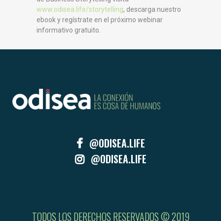
www.odisea.life/storytelling
, descarga nuestro
ebook y regístrate en el próximo webinar
informativo gratuito.
@ODISEA.LIFE
@ODISEA.LIFE
TODOS LOS DERECHOS RESERVADOS © 2019