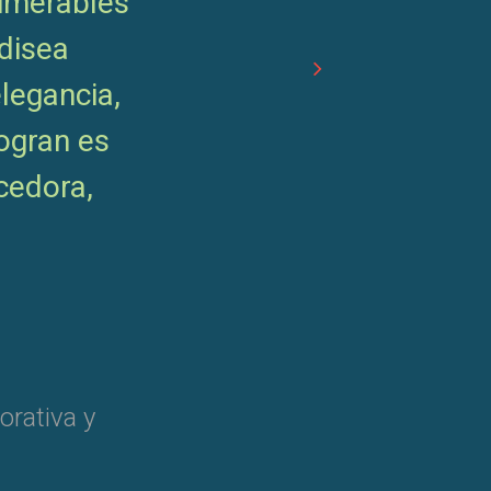
numerables
disea
legancia,
ogran es
cedora,
orativa y