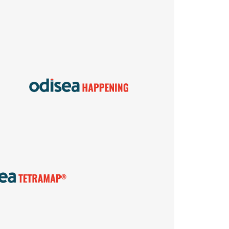
o
Eleva el impacto de tus
eventos estratégicos y
convenciones,
diseñando experiencias
e
memorables centradas
en las personas.
ra un modelo de
endizaje y
ortamiento
probado a nivel
que transforma
esempeño de
es, equipos y
nizaciones.