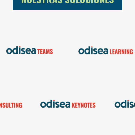
Potencia el desempeñ
Fortalece la integración
de tu personal
e impulsa la
desarrollando sus
colaboración de alto
competencias
desempeño en tus
esenciales a través d
equipos de trabajo.
programas de
entrenamiento.
Incorpo
empeño y
Reta, revitaliza el
apr
ón
compromiso e inspira a
comp
 mediante
tus colaboradores a la
humano 
agnóstico
acción a través de
global 
o de
nuestras conferencias
el d
tegrales
de alto impacto.
líder
io.
orga