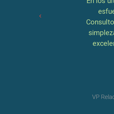
“En los ú
esfu
Consulto
simplez
excele
VP Relac