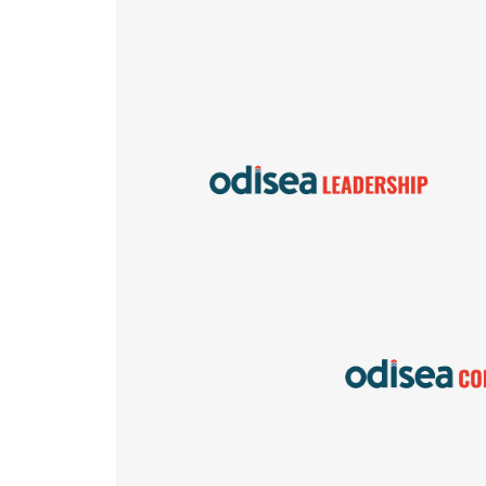
Desarrolla y libera el
máximo potencial de
liderazgo en cada nivel
de tu organización a
través de programas de
entrenamiento y
coaching ejecutivo.
Impulsa el des
evoluci
organizacional
consultoría, di
y codiseñ
soluciones in
de negoc